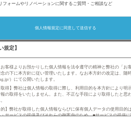
リフォームやリノベーションに関するご質問・ご相談など
い規定】
はお客様よりお預かりした個人情報を法令遵守の精神と弊社の「お
理念の下に本方針に従い管理いたします。なお本方針の改定は、随
elief-ag.jp/）にて公開いたします。
な取得】弊社は個人情報の取得に際し、利用目的を本方針により明
情報の取得をいたしません。また、不正な手段により取得したと思
ん。
的】弊社が取得した個人情報ならびに保有個人データの使用目的は
品・サービスの提供及びそれらの御案内のため。■サービスの提供に
）の支援・取次ぎのため。■弊社商品をご購入いただいたお客様へ弊
ビスを提供するため。■商品開発、より良いサービスの研究及びお客