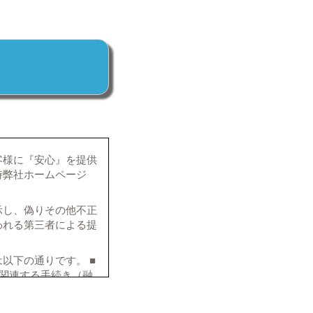
客様に『安心』を提供
時弊社ホームページ
示し、偽りその他不正
われる第三者による提
以下の通りです。 ■
関連する手続き（融
社アフターサービス
様の満足度を客観的